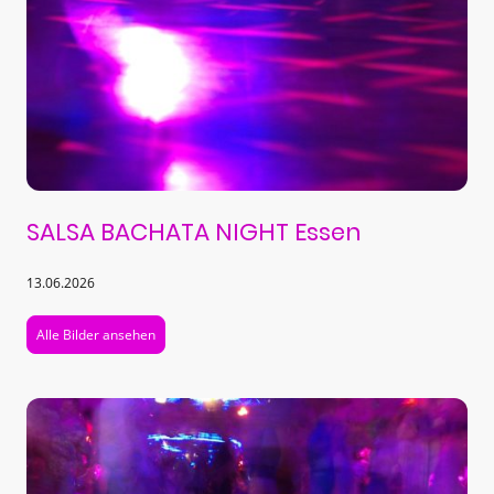
SALSA BACHATA NIGHT Essen
13.06.2026
Alle Bilder ansehen