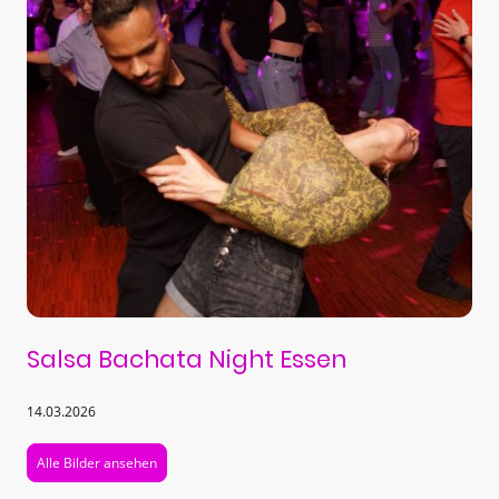
Salsa Bachata Night Essen
14.03.2026
Alle Bilder ansehen