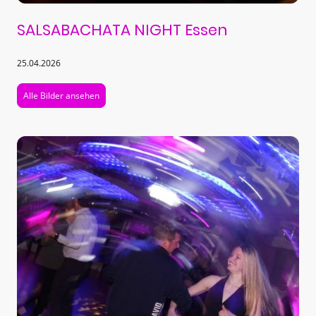
SALSABACHATA NIGHT Essen
25.04.2026
Alle Bilder ansehen