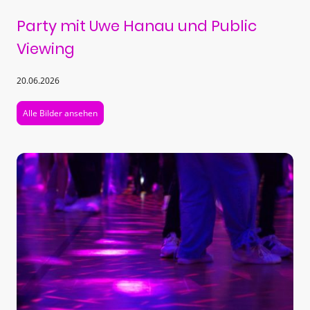
Party mit Uwe Hanau und Public
Viewing
20.06.2026
Alle Bilder ansehen