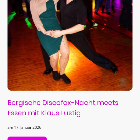
Bergische Discofox-Nacht meets
Essen mit Klaus Lustig
am 17. Januar 2026